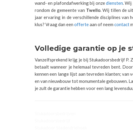
wand- en plafondafwerking bij onze
diensten
. Wij
rondom de gemeente van
Twello
. Wij tillen de 
jaar ervaring in de verschillende disciplines van
klus? Vraag dan een
offerte
aan of neem
contact
m
Volledige garantie op je 
Vanzelfsprekend krijg je bij Stukadoorsbedrijf P.
betaalt wanneer je helemaal tevreden bent. Door
kennen een lange lijst aan tevreden klanten; van 
en van nieuwbouw tot monumentale gebouwen. Laat 
je zult de garantie hebben voor een lang levensdu
Stukadoorsbedrijven
Stukadoorsbedrijf
Stukadoor Stedendriehoek