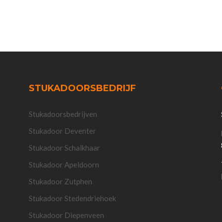
STUKADOORSBEDRIJF
Stukadoorsbedrijven
Stukadoor Deventer
Stukadoor Schalkhaar
Stukadoor Apeldoorn
Stukadoor Zutphen
Stukadoor Stedendriehoek
Stukadoor Diepenveen