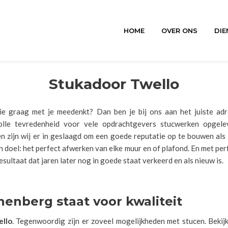
HOME
OVER ONS
DIE
Stukadoor Twello
ie graag met je meedenkt? Dan ben je bij ons aan het juiste a
le tevredenheid voor vele opdrachtgevers stucwerken opgelever
n zijn wij er in geslaagd om een goede reputatie op te bouwen als 
doel: het perfect afwerken van elke muur en of plafond. En met perf
sultaat dat jaren later nog in goede staat verkeerd en als nieuw is.
nenberg staat voor kwaliteit
llo
. Tegenwoordig zijn er zoveel mogelijkheden met stucen. Bekij