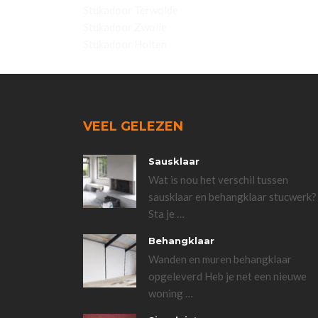
Stukadoor Terwolde
Stukadoor Zwolle
Stukadoor Holten
VEEL GELEZEN
Sausklaar
Wat is nou het verschil tussen
sausklaar en behangklaar stucwerk?
Sta je
…
Behangklaar
Wanden en muren behangklaar
opgeleverd Heb je net een nieuwe
woning
…