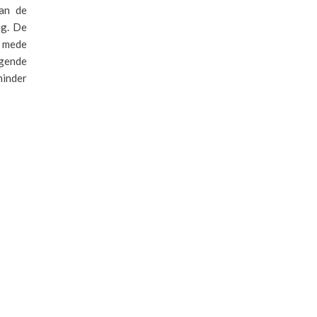
an de
ig. De
t mede
gende
inder