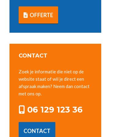
OFFERTE
CONTACT
Zoek je informatie die niet op de
website staat of wil je direct een
afspraak maken? Neem dan contact
met ons op.
06 129 123 36
CONTACT