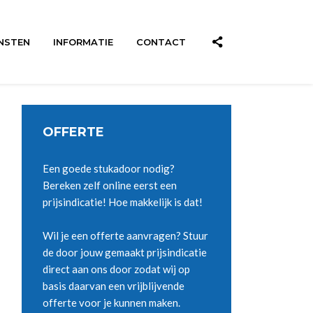
NSTEN
INFORMATIE
CONTACT
OFFERTE
Een goede stukadoor nodig?
Bereken zelf online eerst een
prijsindicatie! Hoe makkelijk is dat!
Wil je een offerte aanvragen? Stuur
de door jouw gemaakt prijsindicatie
direct aan ons door zodat wij op
basis daarvan een vrijblijvende
offerte voor je kunnen maken.