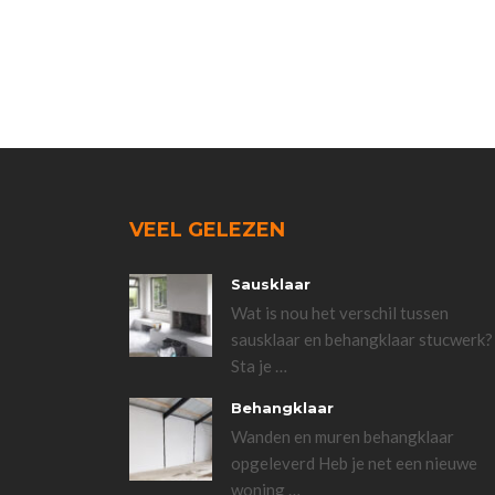
VEEL GELEZEN
Sausklaar
Wat is nou het verschil tussen
sausklaar en behangklaar stucwerk?
Sta je
…
Behangklaar
Wanden en muren behangklaar
opgeleverd Heb je net een nieuwe
woning
…