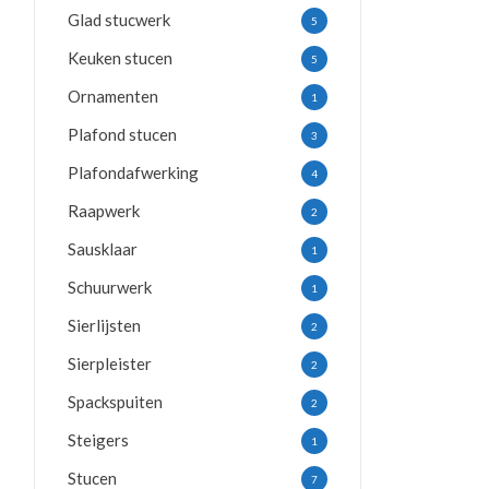
Glad stucwerk
5
Keuken stucen
5
Ornamenten
1
Plafond stucen
3
Plafondafwerking
4
Raapwerk
2
Sausklaar
1
Schuurwerk
1
Sierlijsten
2
Sierpleister
2
Spackspuiten
2
Steigers
1
Stucen
7