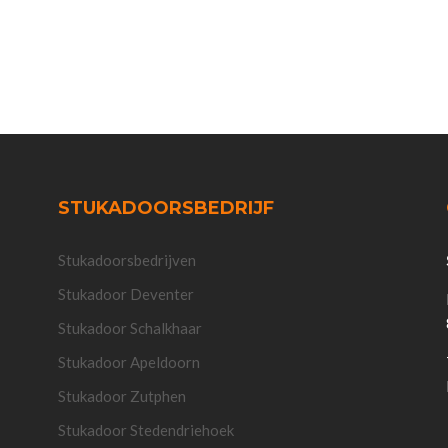
STUKADOORSBEDRIJF
Stukadoorsbedrijven
Stukadoor Deventer
Stukadoor Schalkhaar
Stukadoor Apeldoorn
Stukadoor Zutphen
Stukadoor Stedendriehoek